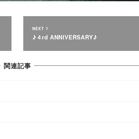
NEXT
♪４rd ANNIVERSARY♪
関連記事